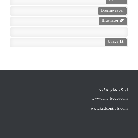
Premiere
Dreamweaver
Illustrator
Unagi
لینک های مفید
www.dena-feeder.com
www.kadcontrols.com