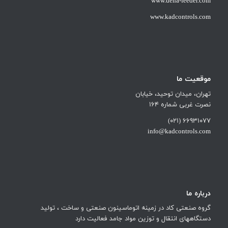
www.dena-feeder.com
www.kadcontrols.com
موقعیت ما
تهران، میدان توحید، خیابان
نصرت غربی شماره 164
66931077 (021)
info@kadcontrols.com
درباره ما
گروه صنعتی کاد در زمینه اتوماسینون صنعتی و ساخت ، تولید
دستگاههای انتقال و توزین مواد جامد فعالیت دارد