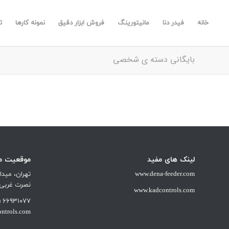
خانه
فیدر دنا
مانیتورینگ
فروش ابزار دقیق
نمونه کارها
ت
بایگانی دسته ی شخصی
لینک های مفید
موقعیت ما
www.dena-feeder.com
تهران، میدا
نصرت غربی شم
www.kadcontrols.com
66931077 (021)
ntrols.com