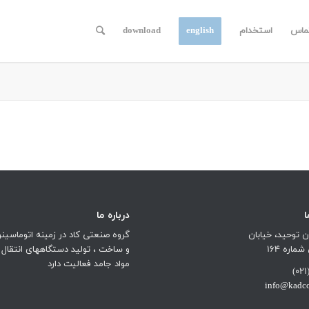
ماس
استخدام
english
download
درباره ما
ن توحید، خیابان
گروه صنعتی کاد در زمینه اتوماسی
اره 164
و ساخت ، تولید دستگاههای انتقال 
مواد جامد فعالیت دارد
info@kadco