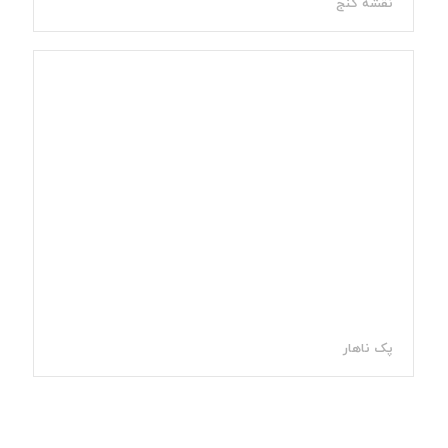
نقشه گنج
پک ناهار