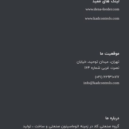
لینک های مفید
www.dena-feeder.com
www.kadcontrols.com
موقعیت ما
تهران، میدان توحید، خیابان
نصرت غربی شماره 164
66931077 (021)
info@kadcontrols.com
درباره ما
گروه صنعتی کاد در زمینه اتوماسینون صنعتی و ساخت ، تولید