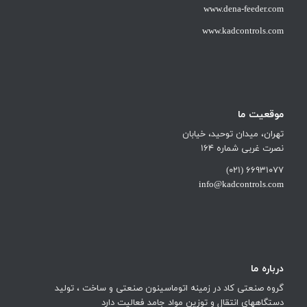
www.dena-feeder.com
www.kadcontrols.com
موقعیت ما
تهران، میدان توحید، خیابان
نصرت غربی شماره 164
66931077 (021)
info@kadcontrols.com
درباره ما
گروه صنعتی کاد در زمینه اتوماسینون صنعتی و ساخت ، تولید
دستگاههای انتقال و توزین مواد جامد فعالیت دارد