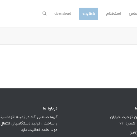
ماس
استخدام
english
download
درباره ما
ن توحید، خیابان
گروه صنعتی کاد در زمینه اتوماسی
اره 164
و ساخت ، تولید دستگاههای انتقال 
مواد جامد فعالیت دارد