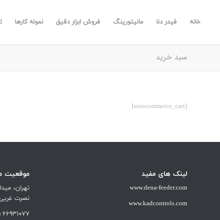
خانه
فیدر دنا
مانیتورینگ
فروش ابزار دقیق
نمونه کارها
ت
سبد خرید
[woocommerce_cart]
لینک های مفید
موقعیت ما
www.dena-feeder.com
تهران، میدا
نصرت غربی شم
www.kadcontrols.com
66931077 (021)