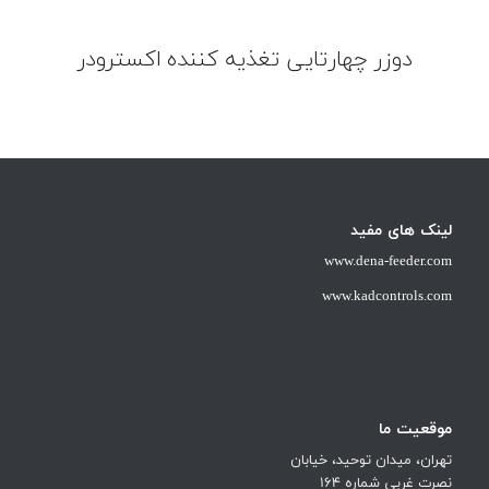
دوزر چهارتایی تغذیه کننده اکسترودر
لینک های مفید
www.dena-feeder.com
www.kadcontrols.com
موقعیت ما
تهران، میدان توحید، خیابان
نصرت غربی شماره 164