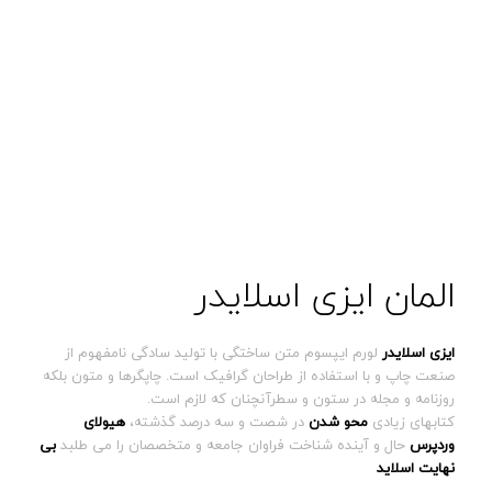
المان ایزی اسلایدر
ایزی اسلایدر
لورم ایپسوم متن ساختگی با تولید سادگی نامفهوم از
صنعت چاپ و با استفاده از طراحان گرافیک است. چاپگرها و متون بلکه
روزنامه و مجله در ستون و سطرآنچنان که لازم است.
کتابهای زیادی
محو شدن
در شصت و سه درصد گذشته،
هیولای
وردپرس
حال و آینده شناخت فراوان جامعه و متخصصان را می طلبد
بی
نهایت اسلاید